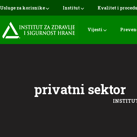
Usluge za korisnike
Institut
Kvalitet i proced
Vijesti
Preven
privatni sektor
INSTITUT