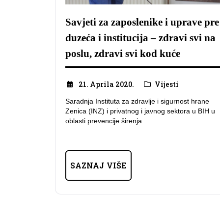
Savjeti za zaposlenike i uprave pre
duzeća i institucija – zdravi svi na
poslu, zdravi svi kod kuće
21. Aprila 2020.
Vijesti
Saradnja Instituta za zdravlje i sigurnost hrane
Zenica (INZ) i privatnog i javnog sektora u BIH u
oblasti prevencije širenja
SAZNAJ VIŠE