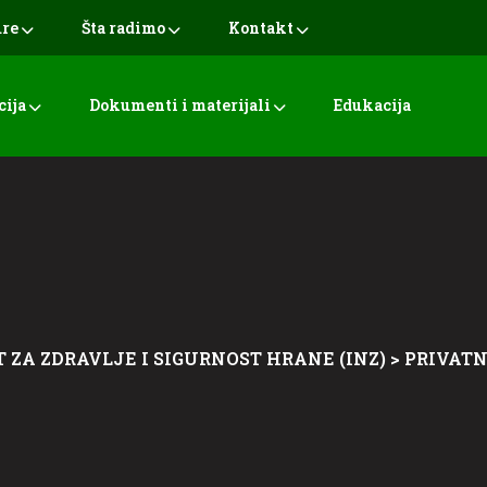
ure
Šta radimo
Kontakt
cija
Dokumenti i materijali
Edukacija
 ZA ZDRAVLJE I SIGURNOST HRANE (INZ)
>
PRIVATN