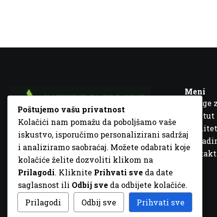
Meni
Usluge 
Poštujemo vašu privatnost
Institut
Kolačići nam pomažu da poboljšamo vaše
Kvalitet
iskustvo, isporučimo personalizirani sadržaj
Fra Ivana Jukića br. 2, 72000 Zenica, BiH
Šta rad
i analiziramo saobraćaj. Možete odabrati koje
+387 32 448 001
Kontakt
kolačiće želite dozvoliti klikom na
info@inz.ba
Prilagodi
. Kliknite
Prihvati sve
da date
http://www.inz.ba
saglasnost ili
Odbij sve
da odbijete kolačiće.
© 2026 Sva prava zadržana. Dizajn
GordonDM
Prilagodi
Odbij sve
Prihvati sve