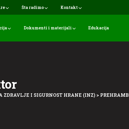
ure
Šta radimo
Kontakt
cija
Dokumenti i materijali
Edukacija
tor
A ZDRAVLJE I SIGURNOST HRANE (INZ)
>
PREHRAMB