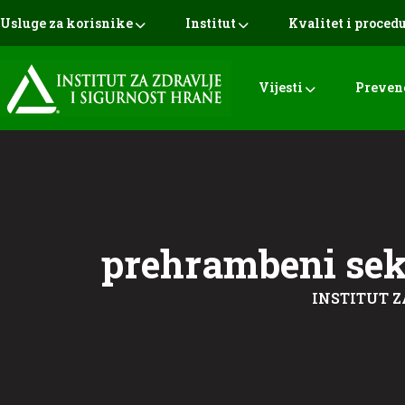
Usluge za korisnike
Institut
Kvalitet i proced
Vijesti
Preven
prehrambeni sek
INSTITUT Z