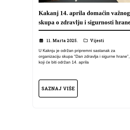
Kakanj 14. aprila domaćin važnog
skupa o zdravlju i sigurnosti hran
11. Marta 2025.
Vijesti
U Kaknju je održan pripremni sastanak za
organizaciju skupa “Dan zdravlja i sigurne hrane”,
koji će biti održan 14. aprila
SAZNAJ VIŠE