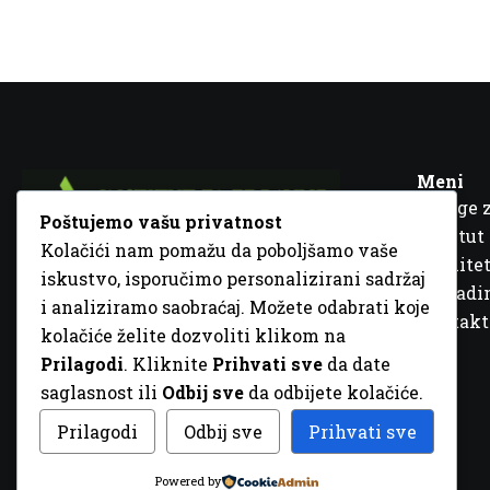
Meni
Usluge 
Poštujemo vašu privatnost
Institut
Kolačići nam pomažu da poboljšamo vaše
Kvalitet
iskustvo, isporučimo personalizirani sadržaj
Fra Ivana Jukića br. 2, 72000 Zenica, BiH
Šta rad
i analiziramo saobraćaj. Možete odabrati koje
+387 32 448 001
Kontakt
kolačiće želite dozvoliti klikom na
info@inz.ba
Prilagodi
. Kliknite
Prihvati sve
da date
http://www.inz.ba
saglasnost ili
Odbij sve
da odbijete kolačiće.
© 2026 Sva prava zadržana. Dizajn
GordonDM
Prilagodi
Odbij sve
Prihvati sve
Powered by