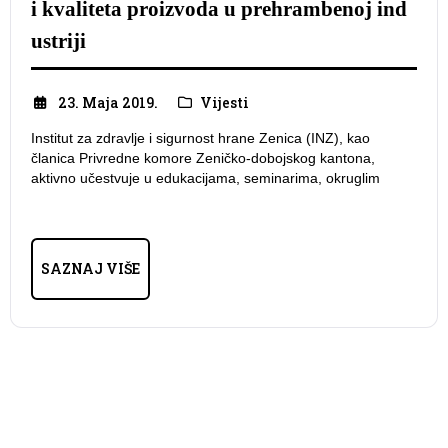
i kvaliteta proizvoda u prehrambenoj ind
ustriji
23. Maja 2019.
Vijesti
Institut za zdravlje i sigurnost hrane Zenica (INZ), kao
članica Privredne komore Zeničko-dobojskog kantona,
aktivno učestvuje u edukacijama, seminarima, okruglim
SAZNAJ VIŠE