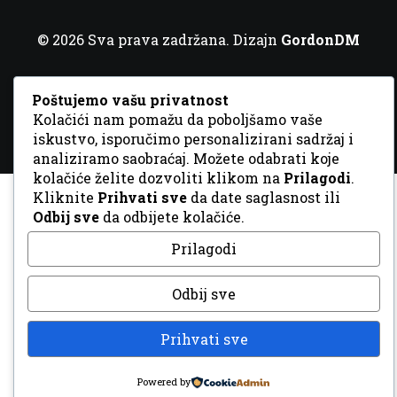
© 2026 Sva prava zadržana. Dizajn
GordonDM
Poštujemo vašu privatnost
Kolačići nam pomažu da poboljšamo vaše
iskustvo, isporučimo personalizirani sadržaj i
analiziramo saobraćaj. Možete odabrati koje
kolačiće želite dozvoliti klikom na
Prilagodi
.
Kliknite
Prihvati sve
da date saglasnost ili
Odbij sve
da odbijete kolačiće.
Prilagodi
Odbij sve
Prihvati sve
Powered by