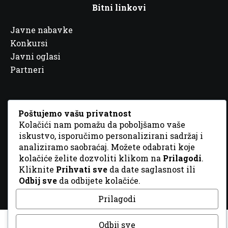
Bitni linkovi
Javne nabavke
Konkursi
Javni oglasi
Partneri
Poštujemo vašu privatnost
Kolačići nam pomažu da poboljšamo vaše
© 2026 Sva prava zadržana. Dizajn
GordonDM
iskustvo, isporučimo personalizirani sadržaj i
analiziramo saobraćaj. Možete odabrati koje
kolačiće želite dozvoliti klikom na
Prilagodi
.
Kliknite
Prihvati sve
da date saglasnost ili
Odbij sve
da odbijete kolačiće.
Prilagodi
Odbij sve