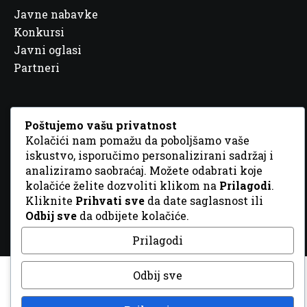
Javne nabavke
Konkursi
Javni oglasi
Partneri
Poštujemo vašu privatnost
Kolačići nam pomažu da poboljšamo vaše
© 2026 Sva prava zadržana. Dizajn
GordonDM
iskustvo, isporučimo personalizirani sadržaj i
analiziramo saobraćaj. Možete odabrati koje
kolačiće želite dozvoliti klikom na
Prilagodi
.
Kliknite
Prihvati sve
da date saglasnost ili
Odbij sve
da odbijete kolačiće.
Prilagodi
Odbij sve