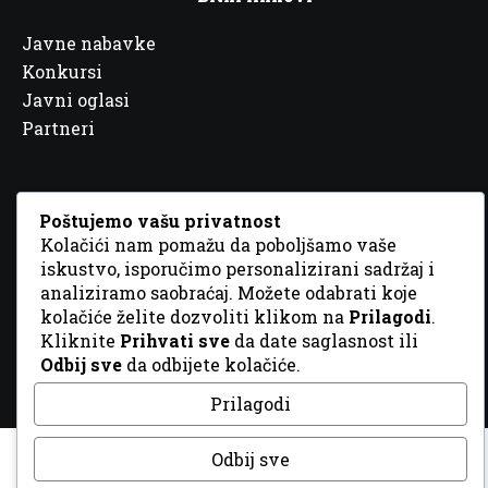
Javne nabavke
Konkursi
Javni oglasi
Partneri
Poštujemo vašu privatnost
Kolačići nam pomažu da poboljšamo vaše
© 2026 Sva prava zadržana. Dizajn
GordonDM
iskustvo, isporučimo personalizirani sadržaj i
analiziramo saobraćaj. Možete odabrati koje
kolačiće želite dozvoliti klikom na
Prilagodi
.
Kliknite
Prihvati sve
da date saglasnost ili
Odbij sve
da odbijete kolačiće.
Prilagodi
Odbij sve