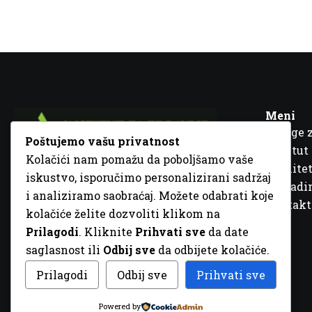
Meni
Usluge 
Poštujemo vašu privatnost
Institut
Kolačići nam pomažu da poboljšamo vaše
Kvalitet
iskustvo, isporučimo personalizirani sadržaj
Fra Ivana Jukića br. 2, 72000 Zenica, BiH
Šta rad
i analiziramo saobraćaj. Možete odabrati koje
+387 32 448 001
Kontakt
kolačiće želite dozvoliti klikom na
info@inz.ba
Prilagodi
. Kliknite
Prihvati sve
da date
http://www.inz.ba
saglasnost ili
Odbij sve
da odbijete kolačiće.
© 2026 Sva prava zadržana. Dizajn
GordonDM
Prilagodi
Odbij sve
Prihvati sve
Powered by