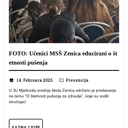
FOTO: Učenici MSŠ Zenica educirani o št
etnosti pušenja
14. Februara 2025.
Prevencija
U JU Mješovita srednja škola Zenica održano je predavanje
na temu “O štetnosti pušenja za zdravlje”, koje su vodili
stručnjaci
SAZNAJ VIŠE