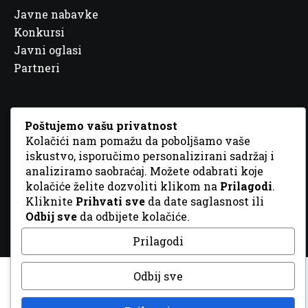
Javne nabavke
Konkursi
Javni oglasi
Partneri
Poštujemo vašu privatnost
Kolačići nam pomažu da poboljšamo vaše
© 2026 Sva prava zadržana. Dizajn
GordonDM
iskustvo, isporučimo personalizirani sadržaj i
analiziramo saobraćaj. Možete odabrati koje
kolačiće želite dozvoliti klikom na
Prilagodi
.
Kliknite
Prihvati sve
da date saglasnost ili
Odbij sve
da odbijete kolačiće.
Prilagodi
Odbij sve