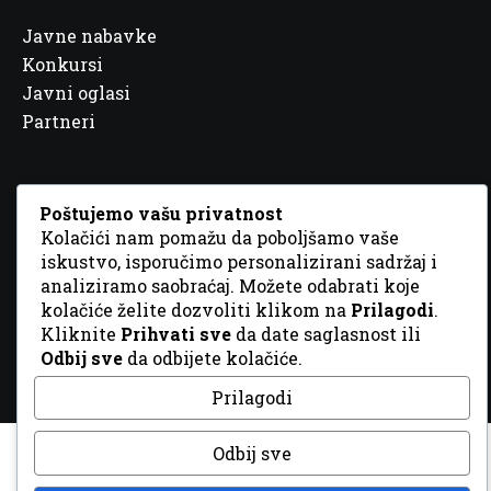
Javne nabavke
Konkursi
Javni oglasi
Partneri
Poštujemo vašu privatnost
Kolačići nam pomažu da poboljšamo vaše
© 2026 Sva prava zadržana. Dizajn
GordonDM
iskustvo, isporučimo personalizirani sadržaj i
analiziramo saobraćaj. Možete odabrati koje
kolačiće želite dozvoliti klikom na
Prilagodi
.
Kliknite
Prihvati sve
da date saglasnost ili
Odbij sve
da odbijete kolačiće.
Prilagodi
Odbij sve