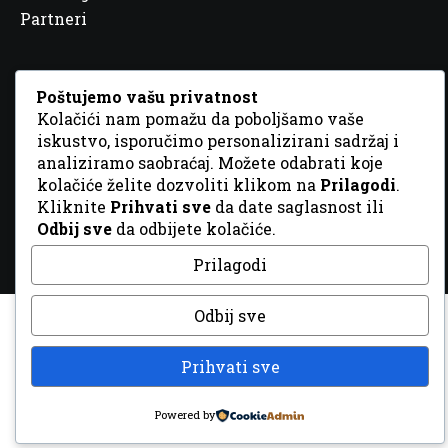
Partneri
Poštujemo vašu privatnost
Kolačići nam pomažu da poboljšamo vaše
iskustvo, isporučimo personalizirani sadržaj i
© 2026 Sva prava zadržana. Dizajn
GordonDM
analiziramo saobraćaj. Možete odabrati koje
kolačiće želite dozvoliti klikom na
Prilagodi
.
Kliknite
Prihvati sve
da date saglasnost ili
Odbij sve
da odbijete kolačiće.
Prilagodi
Odbij sve
Prihvati sve
Powered by