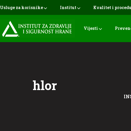
Usluge za korisnike
Institut
Kvalitet i proced
Vijesti
Preven
hlor
IN