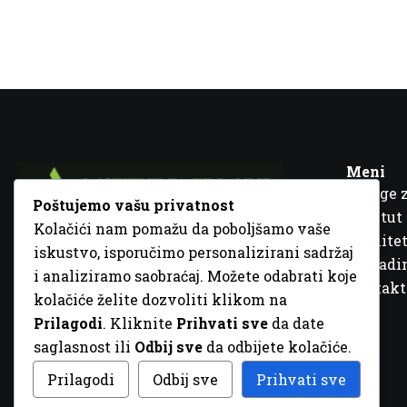
Meni
Usluge 
Poštujemo vašu privatnost
Institut
Kolačići nam pomažu da poboljšamo vaše
Kvalitet
iskustvo, isporučimo personalizirani sadržaj
Fra Ivana Jukića br. 2, 72000 Zenica, BiH
Šta rad
i analiziramo saobraćaj. Možete odabrati koje
+387 32 448 001
Kontakt
kolačiće želite dozvoliti klikom na
info@inz.ba
Prilagodi
. Kliknite
Prihvati sve
da date
http://www.inz.ba
saglasnost ili
Odbij sve
da odbijete kolačiće.
© 2026 Sva prava zadržana. Dizajn
GordonDM
Prilagodi
Odbij sve
Prihvati sve