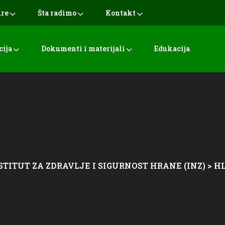
ure
Šta radimo
Kontakt
cija
Dokumenti i materijali
Edukacija
STITUT ZA ZDRAVLJE I SIGURNOST HRANE (INZ)
>
H