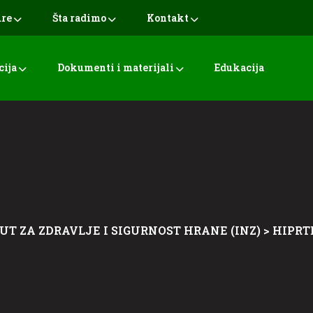
ure
Šta radimo
Kontakt
cija
Dokumenti i materijali
Edukacija
UT ZA ZDRAVLJE I SIGURNOST HRANE (INZ)
>
HIPRT