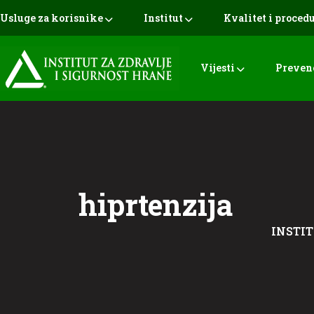
Usluge za korisnike
Institut
Kvalitet i proced
Vijesti
Preven
hiprtenzija
INSTIT