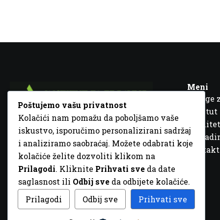
Meni
Usluge 
Poštujemo vašu privatnost
Institut
Kolačići nam pomažu da poboljšamo vaše
Kvalitet
iskustvo, isporučimo personalizirani sadržaj
Fra Ivana Jukića br. 2, 72000 Zenica, BiH
Šta rad
i analiziramo saobraćaj. Možete odabrati koje
+387 32 448 001
Kontakt
kolačiće želite dozvoliti klikom na
info@inz.ba
Prilagodi
. Kliknite
Prihvati sve
da date
http://www.inz.ba
saglasnost ili
Odbij sve
da odbijete kolačiće.
© 2026 Sva prava zadržana. Dizajn
GordonDM
Prilagodi
Odbij sve
Prihvati sve