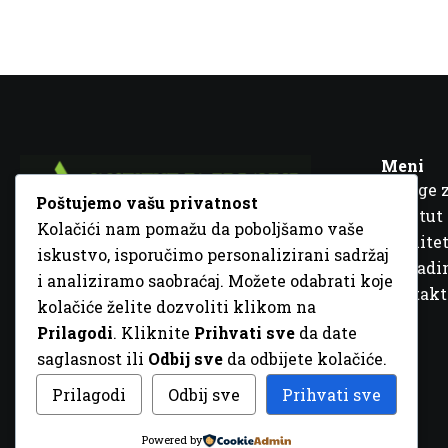
Meni
Usluge 
Poštujemo vašu privatnost
Institut
Kolačići nam pomažu da poboljšamo vaše
Kvalitet
iskustvo, isporučimo personalizirani sadržaj
Fra Ivana Jukića br. 2, 72000 Zenica, BiH
Šta rad
i analiziramo saobraćaj. Možete odabrati koje
+387 32 448 001
Kontakt
kolačiće želite dozvoliti klikom na
info@inz.ba
Prilagodi
. Kliknite
Prihvati sve
da date
http://www.inz.ba
saglasnost ili
Odbij sve
da odbijete kolačiće.
© 2026 Sva prava zadržana. Dizajn
GordonDM
Prilagodi
Odbij sve
Prihvati sve
Powered by