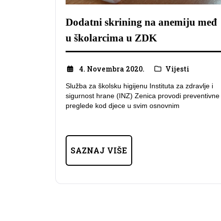
Dodatni skrining na anemiju međ
u školarcima u ZDK
4. Novembra 2020.
Vijesti
Služba za školsku higijenu Instituta za zdravlje i
sigurnost hrane (INZ) Zenica provodi preventivne
preglede kod djece u svim osnovnim
SAZNAJ VIŠE