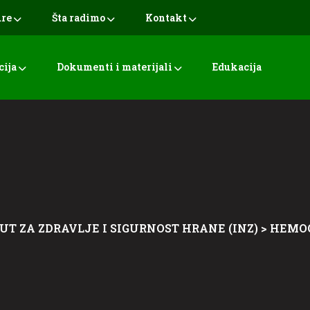
ure
Šta radimo
Kontakt
cija
Dokumenti i materijali
Edukacija
UT ZA ZDRAVLJE I SIGURNOST HRANE (INZ)
>
HEMO