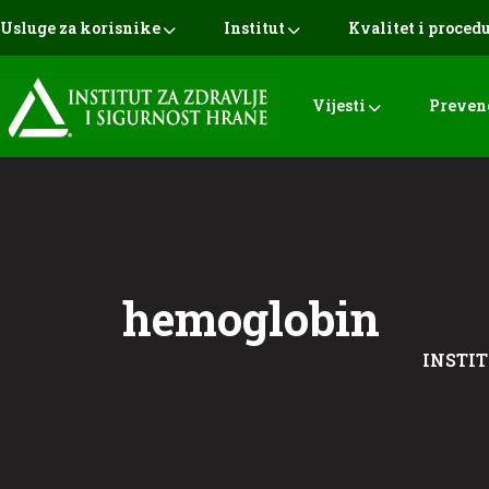
Usluge za korisnike
Institut
Kvalitet i proced
Vijesti
Preven
hemoglobin
INSTIT