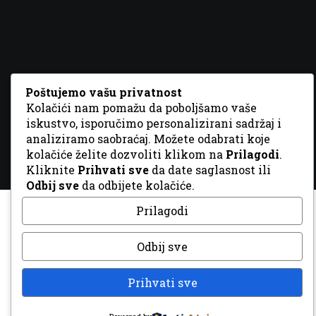
© 2026 Sva prava zadržana. Dizajn
GordonDM
Poštujemo vašu privatnost
Kolačići nam pomažu da poboljšamo vaše
iskustvo, isporučimo personalizirani sadržaj i
analiziramo saobraćaj. Možete odabrati koje
kolačiće želite dozvoliti klikom na
Prilagodi
.
Kliknite
Prihvati sve
da date saglasnost ili
Odbij sve
da odbijete kolačiće.
Prilagodi
Odbij sve
Prihvati sve