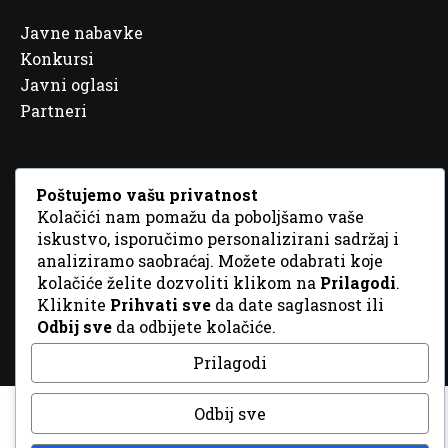
Javne nabavke
Konkursi
Javni oglasi
Partneri
Poštujemo vašu privatnost
Kolačići nam pomažu da poboljšamo vaše
© 2026 Sva prava zadržana. Dizajn
GordonDM
iskustvo, isporučimo personalizirani sadržaj i
analiziramo saobraćaj. Možete odabrati koje
kolačiće želite dozvoliti klikom na
Prilagodi
.
Kliknite
Prihvati sve
da date saglasnost ili
Odbij sve
da odbijete kolačiće.
Prilagodi
Odbij sve