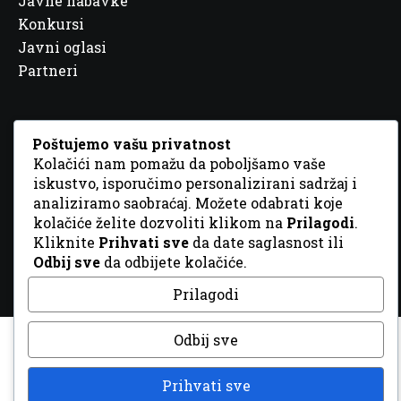
Javne nabavke
Konkursi
Javni oglasi
Partneri
Poštujemo vašu privatnost
Kolačići nam pomažu da poboljšamo vaše
© 2026 Sva prava zadržana. Dizajn
GordonDM
iskustvo, isporučimo personalizirani sadržaj i
analiziramo saobraćaj. Možete odabrati koje
kolačiće želite dozvoliti klikom na
Prilagodi
.
Kliknite
Prihvati sve
da date saglasnost ili
Odbij sve
da odbijete kolačiće.
Prilagodi
Odbij sve
Prihvati sve