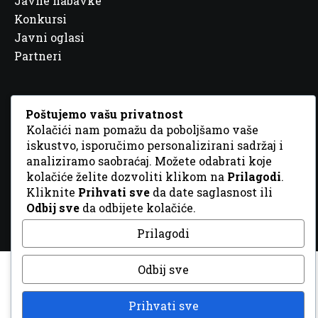
Javne nabavke
Konkursi
Javni oglasi
Partneri
Poštujemo vašu privatnost
Kolačići nam pomažu da poboljšamo vaše
© 2026 Sva prava zadržana. Dizajn
GordonDM
iskustvo, isporučimo personalizirani sadržaj i
analiziramo saobraćaj. Možete odabrati koje
kolačiće želite dozvoliti klikom na
Prilagodi
.
Kliknite
Prihvati sve
da date saglasnost ili
Odbij sve
da odbijete kolačiće.
Prilagodi
Odbij sve
Prihvati sve