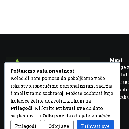
Meni
Usluge 
Poštujemo vašu privatnost
Institut
Kolačići nam pomažu da poboljšamo vaše
Kvalitet
iskustvo, isporučimo personalizirani sadržaj
Fra Ivana Jukića br. 2, 72000 Zenica, BiH
Šta rad
i analiziramo saobraćaj. Možete odabrati koje
+387 32 448 001
Kontakt
kolačiće želite dozvoliti klikom na
info@inz.ba
Prilagodi
. Kliknite
Prihvati sve
da date
http://www.inz.ba
saglasnost ili
Odbij sve
da odbijete kolačiće.
© 2026 Sva prava zadržana. Dizajn
GordonDM
Prilagodi
Odbij sve
Prihvati sve