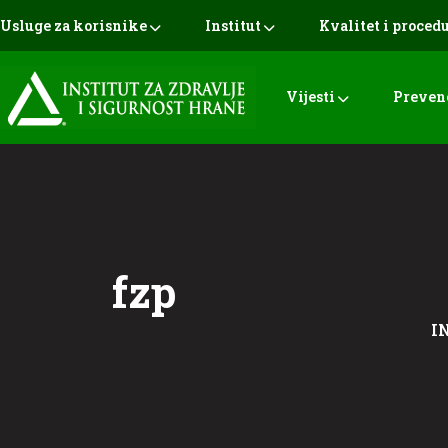
Usluge za korisnike
Institut
Kvalitet i proced
Vijesti
Preven
fzp
I