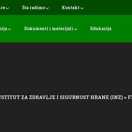
ure
Šta radimo
Kontakt
cija
Dokumenti i materijali
Edukacija
NSTITUT ZA ZDRAVLJE I SIGURNOST HRANE (INZ)
>
F