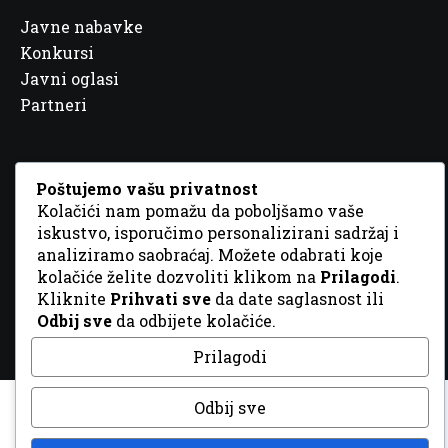
Javne nabavke
Konkursi
Javni oglasi
Partneri
Poštujemo vašu privatnost
Kolačići nam pomažu da poboljšamo vaše
© 2026 Sva prava zadržana. Dizajn
GordonDM
iskustvo, isporučimo personalizirani sadržaj i
analiziramo saobraćaj. Možete odabrati koje
kolačiće želite dozvoliti klikom na
Prilagodi
.
Kliknite
Prihvati sve
da date saglasnost ili
Odbij sve
da odbijete kolačiće.
Prilagodi
Odbij sve