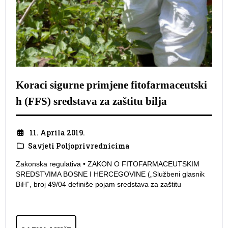
Koraci sigurne primjene fitofarmaceutski
h (FFS) sredstava za zaštitu bilja
11. Aprila 2019.
Savjeti Poljoprivrednicima
Zakonska regulativa • ZAKON O FITOFARMACEUTSKIM
SREDSTVIMA BOSNE I HERCEGOVINE („Službeni glasnik
BiH”, broj 49/04 definiše pojam sredstava za zaštitu