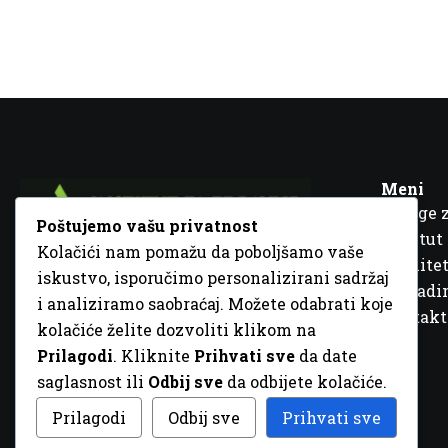
Meni
Usluge 
Poštujemo vašu privatnost
Institut
Kolačići nam pomažu da poboljšamo vaše
Kvalitet
iskustvo, isporučimo personalizirani sadržaj
Fra Ivana Jukića br. 2, 72000 Zenica, BiH
Šta rad
i analiziramo saobraćaj. Možete odabrati koje
+387 32 448 001
Kontakt
kolačiće želite dozvoliti klikom na
info@inz.ba
Prilagodi
. Kliknite
Prihvati sve
da date
http://www.inz.ba
saglasnost ili
Odbij sve
da odbijete kolačiće.
© 2026 Sva prava zadržana. Dizajn
GordonDM
Prilagodi
Odbij sve
Prihvati sve