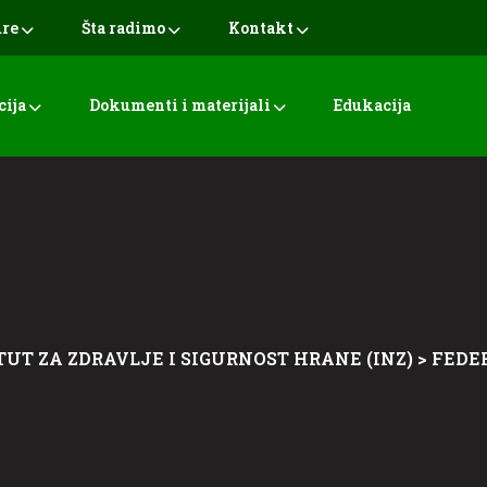
ure
Šta radimo
Kontakt
cija
Dokumenti i materijali
Edukacija
TUT ZA ZDRAVLJE I SIGURNOST HRANE (INZ)
>
FEDE