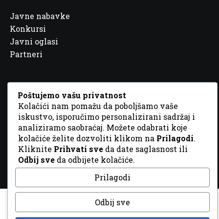
Javne nabavke
Konkursi
Javni oglasi
Partneri
Poštujemo vašu privatnost
Kolačići nam pomažu da poboljšamo vaše
© 2026 Sva prava zadržana. Dizajn
GordonDM
iskustvo, isporučimo personalizirani sadržaj i
analiziramo saobraćaj. Možete odabrati koje
kolačiće želite dozvoliti klikom na
Prilagodi
.
Kliknite
Prihvati sve
da date saglasnost ili
Odbij sve
da odbijete kolačiće.
Prilagodi
Odbij sve