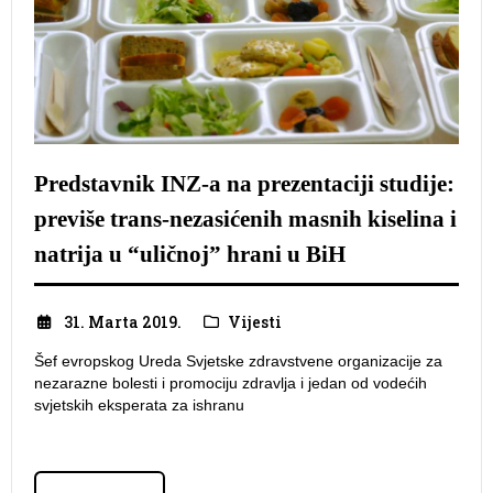
Predstavnik INZ-a na prezentaciji studije:
previše trans-nezasićenih masnih kiselina i
natrija u “uličnoj” hrani u BiH
31. Marta 2019.
Vijesti
Šef evropskog Ureda Svjetske zdravstvene organizacije za
nezarazne bolesti i promociju zdravlja i jedan od vodećih
svjetskih eksperata za ishranu