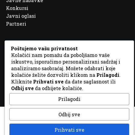
Javne nabavke
Konkursi
Javni oglasi
Partneri
Poštujemo vašu privatnost
Kolačići nam pomažu da poboljšamo vaše
© 2026 Sva prava zadržana. Dizajn
GordonDM
iskustvo, isporučimo personalizirani sadržaj i
analiziramo saobraćaj. Možete odabrati koje
kolačiće želite dozvoliti klikom na
Prilagodi
.
Kliknite
Prihvati sve
da date saglasnost ili
Odbij sve
da odbijete kolačiće.
Prilagodi
Odbij sve
Prihvati sve