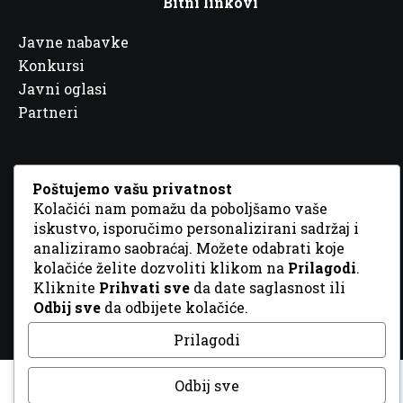
Bitni linkovi
Javne nabavke
Konkursi
Javni oglasi
Partneri
Poštujemo vašu privatnost
Kolačići nam pomažu da poboljšamo vaše
© 2026 Sva prava zadržana. Dizajn
GordonDM
iskustvo, isporučimo personalizirani sadržaj i
analiziramo saobraćaj. Možete odabrati koje
kolačiće želite dozvoliti klikom na
Prilagodi
.
Kliknite
Prihvati sve
da date saglasnost ili
Odbij sve
da odbijete kolačiće.
Prilagodi
Odbij sve