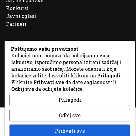
Javne nabavke
Konkursi
Javni oglasi
Partneri
Poštujemo vašu privatnost
Kolačići nam pomažu da poboljšamo vaše
© 2026 Sva prava zadržana. Dizajn
GordonDM
iskustvo, isporučimo personalizirani sadržaj i
analiziramo saobraćaj. Možete odabrati koje
kolačiće želite dozvoliti klikom na
Prilagodi
.
Kliknite
Prihvati sve
da date saglasnost ili
Odbij sve
da odbijete kolačiće.
Prilagodi
Odbij sve
Prihvati sve