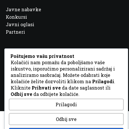
Javne nabavke
Konkursi
Javni oglasi
Partneri
Poštujemo vašu privatnost
Kolačići nam pomažu da poboljšamo vaše
© 2026 Sva prava zadržana. Dizajn
GordonDM
iskustvo, isporučimo personalizirani sadržaj i
analiziramo saobraćaj. Možete odabrati koje
kolačiće želite dozvoliti klikom na
Prilagodi
.
Kliknite
Prihvati sve
da date saglasnost ili
Odbij sve
da odbijete kolačiće.
Prilagodi
Odbij sve