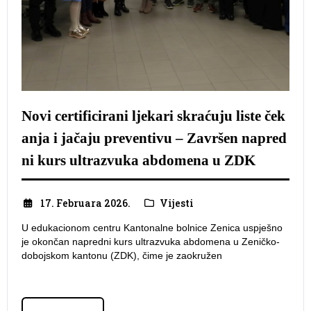
Novi certificirani ljekari skraćuju liste ček
anja i jačaju preventivu – Završen napred
ni kurs ultrazvuka abdomena u ZDK
17. Februara 2026.
Vijesti
U edukacionom centru Kantonalne bolnice Zenica uspješno
je okončan napredni kurs ultrazvuka abdomena u Zeničko-
dobojskom kantonu (ZDK), čime je zaokružen