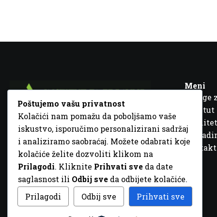
Meni
Usluge 
Poštujemo vašu privatnost
Institut
Kolačići nam pomažu da poboljšamo vaše
Kvalitet
iskustvo, isporučimo personalizirani sadržaj
Fra Ivana Jukića br. 2, 72000 Zenica, BiH
Šta rad
i analiziramo saobraćaj. Možete odabrati koje
+387 32 448 001
Kontakt
kolačiće želite dozvoliti klikom na
info@inz.ba
Prilagodi
. Kliknite
Prihvati sve
da date
http://www.inz.ba
saglasnost ili
Odbij sve
da odbijete kolačiće.
© 2026 Sva prava zadržana. Dizajn
GordonDM
Prilagodi
Odbij sve
Prihvati sve