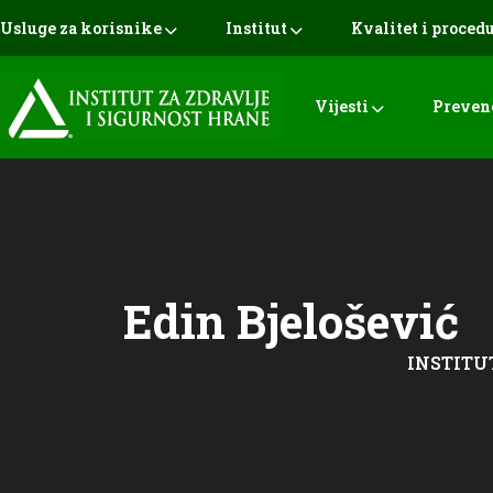
Usluge za korisnike
Institut
Kvalitet i proced
Vijesti
Preven
Edin Bjelošević
INSTITU