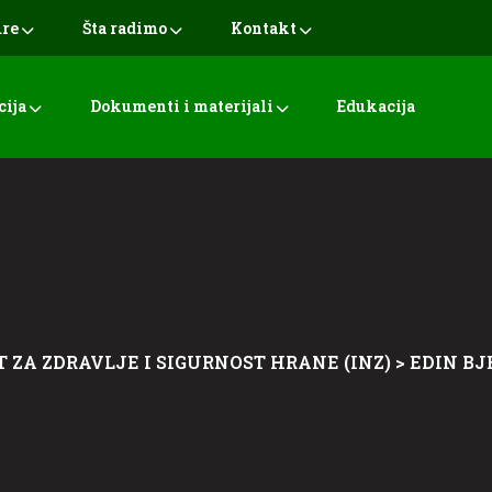
ure
Šta radimo
Kontakt
cija
Dokumenti i materijali
Edukacija
T ZA ZDRAVLJE I SIGURNOST HRANE (INZ)
>
EDIN BJ