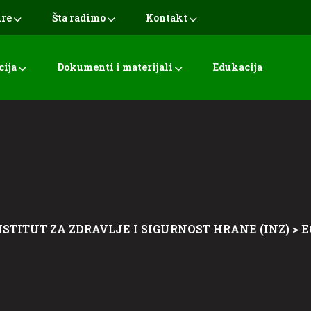
ure
Šta radimo
Kontakt
cija
Dokumenti i materijali
Edukacija
NSTITUT ZA ZDRAVLJE I SIGURNOST HRANE (INZ)
>
E