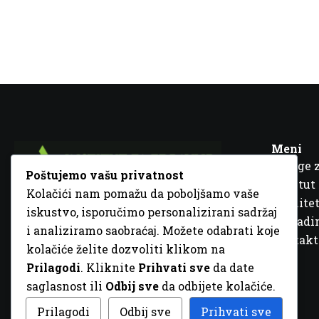
Meni
Usluge 
Poštujemo vašu privatnost
Institut
Kolačići nam pomažu da poboljšamo vaše
Kvalitet
iskustvo, isporučimo personalizirani sadržaj
Fra Ivana Jukića br. 2, 72000 Zenica, BiH
Šta rad
i analiziramo saobraćaj. Možete odabrati koje
+387 32 448 001
Kontakt
kolačiće želite dozvoliti klikom na
info@inz.ba
Prilagodi
. Kliknite
Prihvati sve
da date
http://www.inz.ba
saglasnost ili
Odbij sve
da odbijete kolačiće.
© 2026 Sva prava zadržana. Dizajn
GordonDM
Prilagodi
Odbij sve
Prihvati sve