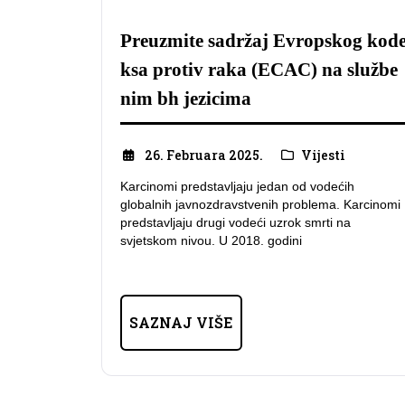
Preuzmite sadržaj Evropskog kod
ksa protiv raka (ECAC) na službe
nim bh jezicima
26. Februara 2025.
Vijesti
Karcinomi predstavljaju jedan od vodećih
globalnih javnozdravstvenih problema. Karcinomi
predstavljaju drugi vodeći uzrok smrti na
svjetskom nivou. U 2018. godini
SAZNAJ VIŠE