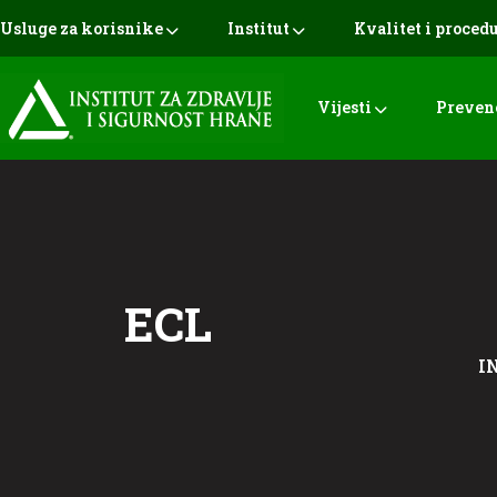
Usluge za korisnike
Institut
Kvalitet i proced
Vijesti
Preven
ECL
I