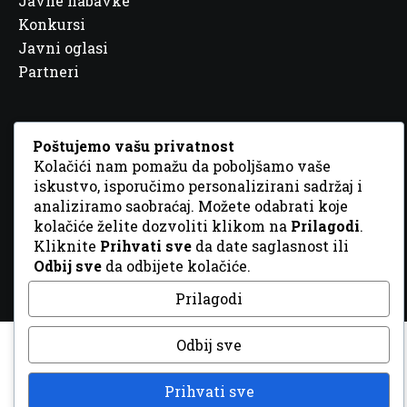
Javne nabavke
Konkursi
Javni oglasi
Partneri
Poštujemo vašu privatnost
Kolačići nam pomažu da poboljšamo vaše
© 2026 Sva prava zadržana. Dizajn
GordonDM
iskustvo, isporučimo personalizirani sadržaj i
analiziramo saobraćaj. Možete odabrati koje
kolačiće želite dozvoliti klikom na
Prilagodi
.
Kliknite
Prihvati sve
da date saglasnost ili
Odbij sve
da odbijete kolačiće.
Prilagodi
Odbij sve
Prihvati sve