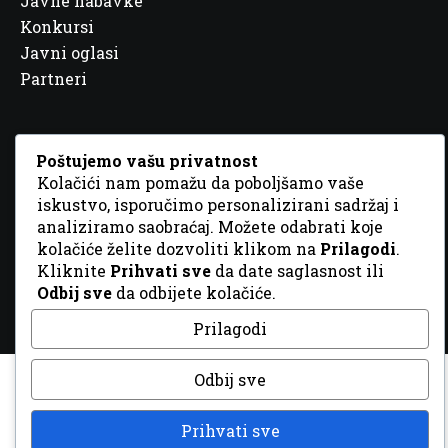
Javne nabavke
Konkursi
Javni oglasi
Partneri
Poštujemo vašu privatnost
Kolačići nam pomažu da poboljšamo vaše
© 2026 Sva prava zadržana. Dizajn
GordonDM
iskustvo, isporučimo personalizirani sadržaj i
analiziramo saobraćaj. Možete odabrati koje
kolačiće želite dozvoliti klikom na
Prilagodi
.
Kliknite
Prihvati sve
da date saglasnost ili
Odbij sve
da odbijete kolačiće.
Prilagodi
Odbij sve
Prihvati sve