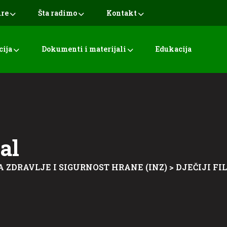
ure
Šta radimo
Kontakt
cija
Dokumenti i materijali
Edukacija
val
A ZDRAVLJE I SIGURNOST HRANE (INZ)
>
DJEČIJI FI