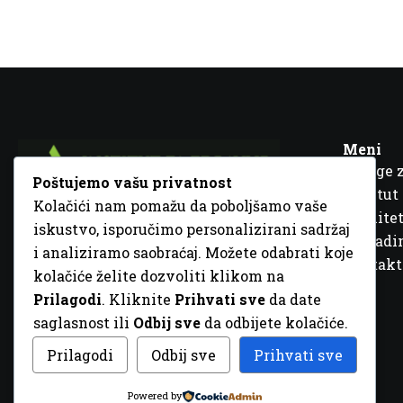
Meni
Usluge 
Poštujemo vašu privatnost
Institut
Kolačići nam pomažu da poboljšamo vaše
Kvalitet
iskustvo, isporučimo personalizirani sadržaj
Fra Ivana Jukića br. 2, 72000 Zenica, BiH
Šta rad
i analiziramo saobraćaj. Možete odabrati koje
+387 32 448 001
Kontakt
kolačiće želite dozvoliti klikom na
info@inz.ba
Prilagodi
. Kliknite
Prihvati sve
da date
http://www.inz.ba
saglasnost ili
Odbij sve
da odbijete kolačiće.
© 2026 Sva prava zadržana. Dizajn
GordonDM
Prilagodi
Odbij sve
Prihvati sve
Powered by