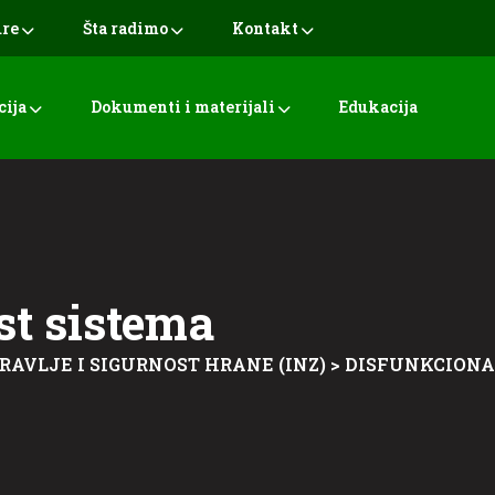
ure
Šta radimo
Kontakt
cija
Dokumenti i materijali
Edukacija
st sistema
RAVLJE I SIGURNOST HRANE (INZ)
>
DISFUNKCIONA