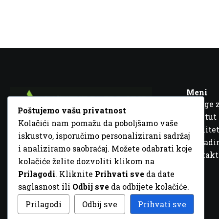
Meni
Usluge 
Poštujemo vašu privatnost
Institut
Kolačići nam pomažu da poboljšamo vaše
Kvalitet
iskustvo, isporučimo personalizirani sadržaj
Fra Ivana Jukića br. 2, 72000 Zenica, BiH
Šta rad
i analiziramo saobraćaj. Možete odabrati koje
+387 32 448 001
Kontakt
kolačiće želite dozvoliti klikom na
info@inz.ba
Prilagodi
. Kliknite
Prihvati sve
da date
http://www.inz.ba
saglasnost ili
Odbij sve
da odbijete kolačiće.
© 2026 Sva prava zadržana. Dizajn
GordonDM
Prilagodi
Odbij sve
Prihvati sve