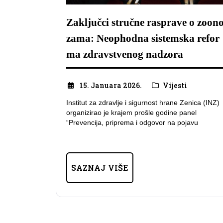
Zaključci stručne rasprave o zoon
zama: Neophodna sistemska refor
ma zdravstvenog nadzora
15. Januara 2026.
Vijesti
Institut za zdravlje i sigurnost hrane Zenica (INZ)
organizirao je krajem prošle godine panel
“Prevencija, priprema i odgovor na pojavu
SAZNAJ VIŠE