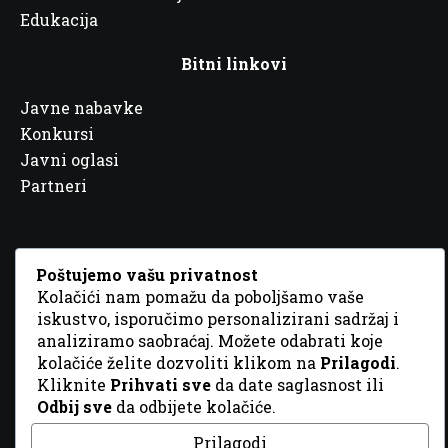
Edukacija
Bitni linkovi
Javne nabavke
Konkursi
Javni oglasi
Partneri
Poštujemo vašu privatnost
Kolačići nam pomažu da poboljšamo vaše
© 2026 Sva prava zadržana. Dizajn
GordonDM
iskustvo, isporučimo personalizirani sadržaj i
analiziramo saobraćaj. Možete odabrati koje
kolačiće želite dozvoliti klikom na
Prilagodi
.
Kliknite
Prihvati sve
da date saglasnost ili
Odbij sve
da odbijete kolačiće.
Prilagodi