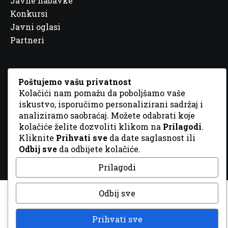
Javne nabavke
Konkursi
Javni oglasi
Partneri
Poštujemo vašu privatnost
Kolačići nam pomažu da poboljšamo vaše
© 2026 Sva prava zadržana. Dizajn
GordonDM
iskustvo, isporučimo personalizirani sadržaj i
analiziramo saobraćaj. Možete odabrati koje
kolačiće želite dozvoliti klikom na
Prilagodi
.
Kliknite
Prihvati sve
da date saglasnost ili
Odbij sve
da odbijete kolačiće.
Prilagodi
Odbij sve
Prihvati sve