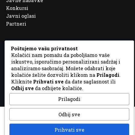
Javne nabavke
Konkursi
Javni oglasi
Partneri
Poštujemo vašu privatnost
Kolačići nam pomažu da poboljšamo vaše
© 2026 Sva prava zadržana. Dizajn
GordonDM
iskustvo, isporučimo personalizirani sadržaj i
analiziramo saobraćaj. Možete odabrati koje
kolačiće želite dozvoliti klikom na
Prilagodi
.
Kliknite
Prihvati sve
da date saglasnost ili
Odbij sve
da odbijete kolačiće.
Prilagodi
Odbij sve
Prihvati sve