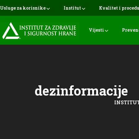
Usluge za korisnike
Institut
Kvalitet i proced
Vijesti
Preven
dezinformacije
INSTITUT