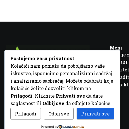
Meni
Usluge 
Poštujemo vašu privatnost
Institut
Kolačići nam pomažu da poboljšamo vaše
Kvalitet
iskustvo, isporučimo personalizirani sadržaj
Fra Ivana Jukića br. 2, 72000 Zenica, BiH
Šta rad
i analiziramo saobraćaj. Možete odabrati koje
+387 32 448 001
Kontakt
kolačiće želite dozvoliti klikom na
info@inz.ba
Prilagodi
. Kliknite
Prihvati sve
da date
http://www.inz.ba
saglasnost ili
Odbij sve
da odbijete kolačiće.
© 2026 Sva prava zadržana. Dizajn
GordonDM
Prilagodi
Odbij sve
Prihvati sve
Powered by