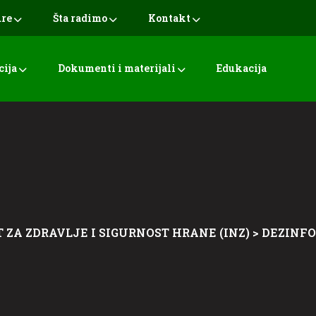
ure
Šta radimo
Kontakt
cija
Dokumenti i materijali
Edukacija
 ZA ZDRAVLJE I SIGURNOST HRANE (INZ)
>
DEZINF