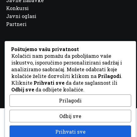
Javne nabavke
Konkursi
Javni oglasi
Partneri
Poštujemo vašu privatnost
Kolačići nam pomažu da poboljšamo vaše
© 2026 Sva prava zadržana. Dizajn
GordonDM
iskustvo, isporučimo personalizirani sadržaj i
analiziramo saobraćaj. Možete odabrati koje
kolačiće želite dozvoliti klikom na
Prilagodi
.
Kliknite
Prihvati sve
da date saglasnost ili
Odbij sve
da odbijete kolačiće.
Prilagodi
Odbij sve
Prihvati sve