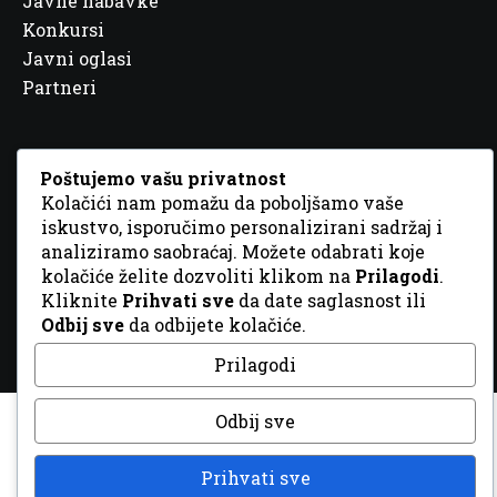
Javne nabavke
Konkursi
Javni oglasi
Partneri
Poštujemo vašu privatnost
Kolačići nam pomažu da poboljšamo vaše
© 2026 Sva prava zadržana. Dizajn
GordonDM
iskustvo, isporučimo personalizirani sadržaj i
analiziramo saobraćaj. Možete odabrati koje
kolačiće želite dozvoliti klikom na
Prilagodi
.
Kliknite
Prihvati sve
da date saglasnost ili
Odbij sve
da odbijete kolačiće.
Prilagodi
Odbij sve
Prihvati sve