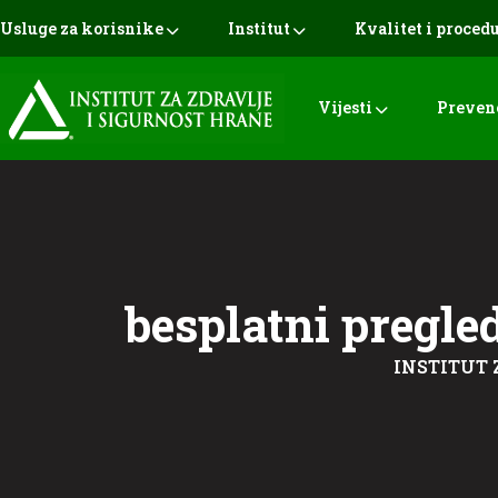
Usluge za korisnike
Institut
Kvalitet i proced
Vijesti
Preven
besplatni pregle
INSTITUT 