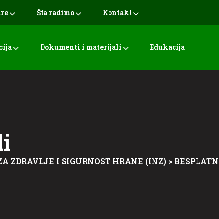
ure
Šta radimo
Kontakt
cija
Dokumenti i materijali
Edukacija
di
ZA ZDRAVLJE I SIGURNOST HRANE (INZ)
>
BESPLATN