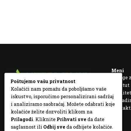
Meni
Usluge 
Poštujemo vašu privatnost
Institut
Kolačići nam pomažu da poboljšamo vaše
Kvalitet
iskustvo, isporučimo personalizirani sadržaj
Fra Ivana Jukića br. 2, 72000 Zenica, BiH
Šta rad
i analiziramo saobraćaj. Možete odabrati koje
+387 32 448 001
Kontakt
kolačiće želite dozvoliti klikom na
info@inz.ba
Prilagodi
. Kliknite
Prihvati sve
da date
http://www.inz.ba
saglasnost ili
Odbij sve
da odbijete kolačiće.