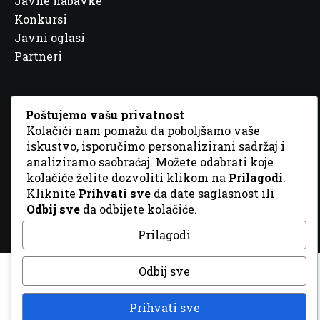
Javne nabavke
Konkursi
Javni oglasi
Partneri
Poštujemo vašu privatnost
Kolačići nam pomažu da poboljšamo vaše
© 2026 Sva prava zadržana. Dizajn
GordonDM
iskustvo, isporučimo personalizirani sadržaj i
analiziramo saobraćaj. Možete odabrati koje
kolačiće želite dozvoliti klikom na
Prilagodi
.
Kliknite
Prihvati sve
da date saglasnost ili
Odbij sve
da odbijete kolačiće.
Prilagodi
Odbij sve
Prihvati sve