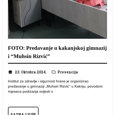
FOTO: Predavanje u kakanjskoj gimnazij
i “Muhsin Rizvić”
23. Oktobra 2024.
Prevencija
Institut za zdravlje i sigurnost hrane je organizirao
predavanje u gimnaziji „Muhsin Rizvić“ u Kaknju, povodom
mjeseca podizanja svijesti o
SAZNAJ VIŠE