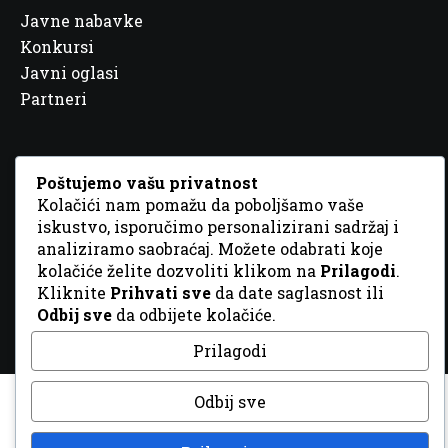
Javne nabavke
Konkursi
Javni oglasi
Partneri
Poštujemo vašu privatnost
Kolačići nam pomažu da poboljšamo vaše
© 2026 Sva prava zadržana. Dizajn
GordonDM
iskustvo, isporučimo personalizirani sadržaj i
analiziramo saobraćaj. Možete odabrati koje
kolačiće želite dozvoliti klikom na
Prilagodi
.
Kliknite
Prihvati sve
da date saglasnost ili
Odbij sve
da odbijete kolačiće.
Prilagodi
Odbij sve