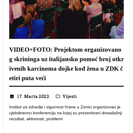
VIDEO+FOTO: Projektom organizovano
g skrininga uz italijansku pomoć broj otkr
ivenih karcinoma dojke kod žena u ZDK č
etiri puta veći
17. Marta 2023.
Vijesti
Institut za zdravlje i sigurnost hrane u Zenici organizovao je
cjelodnevnu konferenciju na kojoj su prezentirani dosadašnji
rezultati, aktivnosti, problemi