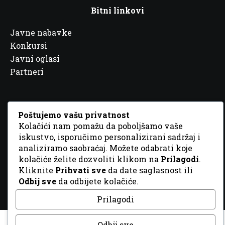
Bitni linkovi
Javne nabavke
Konkursi
Javni oglasi
Partneri
Poštujemo vašu privatnost
Kolačići nam pomažu da poboljšamo vaše
© 2026 Sva prava zadržana. Dizajn
GordonDM
iskustvo, isporučimo personalizirani sadržaj i
analiziramo saobraćaj. Možete odabrati koje
kolačiće želite dozvoliti klikom na
Prilagodi
.
Kliknite
Prihvati sve
da date saglasnost ili
Odbij sve
da odbijete kolačiće.
Prilagodi
Odbij sve