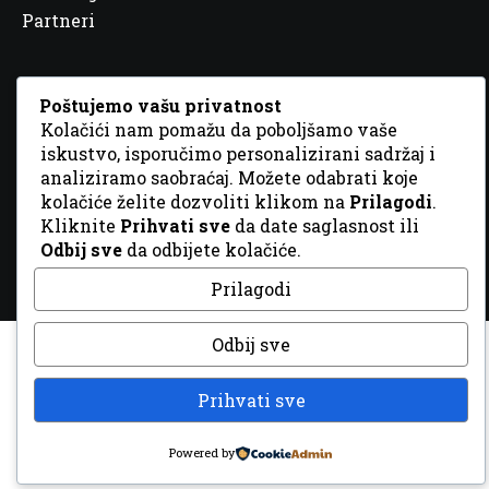
Partneri
Poštujemo vašu privatnost
Kolačići nam pomažu da poboljšamo vaše
iskustvo, isporučimo personalizirani sadržaj i
© 2026 Sva prava zadržana. Dizajn
GordonDM
analiziramo saobraćaj. Možete odabrati koje
kolačiće želite dozvoliti klikom na
Prilagodi
.
Kliknite
Prihvati sve
da date saglasnost ili
Odbij sve
da odbijete kolačiće.
Prilagodi
Odbij sve
Prihvati sve
Powered by