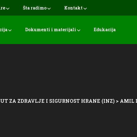
ure
Šta radimo
Kontakt
cija
Dokumenti i materijali
Edukacija
TUT ZA ZDRAVLJE I SIGURNOST HRANE (INZ)
>
AMIL 