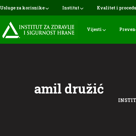
Usluge za korisnike
Institut
Kvalitet i proced
Vijesti
Preven
amil družić
INSTI