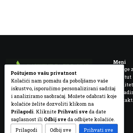
Meni
Usluge 
Poštujemo vašu privatnost
Institut
Kolačići nam pomažu da poboljšamo vaše
Kvalitet
iskustvo, isporučimo personalizirani sadržaj
Fra Ivana Jukića br. 2, 72000 Zenica, BiH
Šta rad
i analiziramo saobraćaj. Možete odabrati koje
+387 32 448 001
Kontakt
kolačiće želite dozvoliti klikom na
info@inz.ba
Prilagodi
. Kliknite
Prihvati sve
da date
http://www.inz.ba
saglasnost ili
Odbij sve
da odbijete kolačiće.
© 2026 Sva prava zadržana. Dizajn
GordonDM
Prilagodi
Odbij sve
Prihvati sve