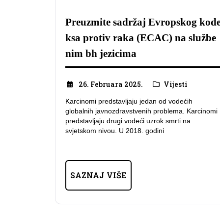
Preuzmite sadržaj Evropskog kod
ksa protiv raka (ECAC) na službe
nim bh jezicima
26. Februara 2025.
Vijesti
Karcinomi predstavljaju jedan od vodećih
globalnih javnozdravstvenih problema. Karcinomi
predstavljaju drugi vodeći uzrok smrti na
svjetskom nivou. U 2018. godini
SAZNAJ VIŠE