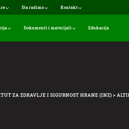
ure
Šta radimo
Kontakt
cija
Dokumenti i materijali
Edukacija
ITUT ZA ZDRAVLJE I SIGURNOST HRANE (INZ)
>
ALT