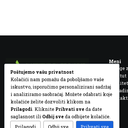
Meni
Usluge 
Poštujemo vašu privatnost
Institut
Kolačići nam pomažu da poboljšamo vaše
Kvalitet
iskustvo, isporučimo personalizirani sadržaj
Fra Ivana Jukića br. 2, 72000 Zenica, BiH
Šta rad
i analiziramo saobraćaj. Možete odabrati koje
+387 32 448 001
Kontakt
kolačiće želite dozvoliti klikom na
info@inz.ba
Prilagodi
. Kliknite
Prihvati sve
da date
http://www.inz.ba
saglasnost ili
Odbij sve
da odbijete kolačiće.
© 2026 Sva prava zadržana. Dizajn
GordonDM
Prilagodi
Odbij sve
Prihvati sve