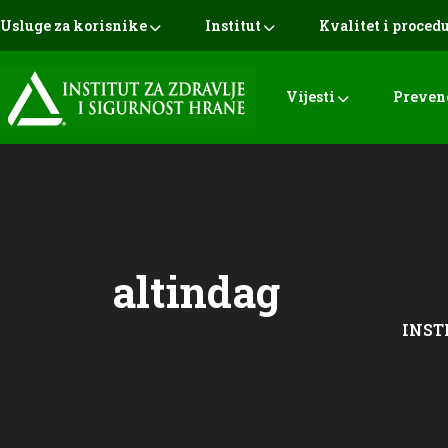
Usluge za korisnike
Institut
Kvalitet i proced
Vijesti
Preven
altindag
INST