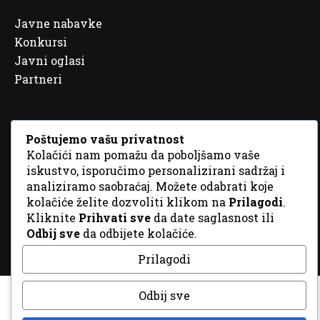
Javne nabavke
Konkursi
Javni oglasi
Partneri
Poštujemo vašu privatnost
Kolačići nam pomažu da poboljšamo vaše
© 2026 Sva prava zadržana. Dizajn
GordonDM
iskustvo, isporučimo personalizirani sadržaj i
analiziramo saobraćaj. Možete odabrati koje
kolačiće želite dozvoliti klikom na
Prilagodi
.
Kliknite
Prihvati sve
da date saglasnost ili
Odbij sve
da odbijete kolačiće.
Prilagodi
Odbij sve