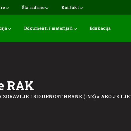
ure
Šta radimo
Kontakt
cija
Dokumenti i materijali
Edukacija
je RAK
A ZDRAVLJE I SIGURNOST HRANE (INZ)
>
AKO JE LJE