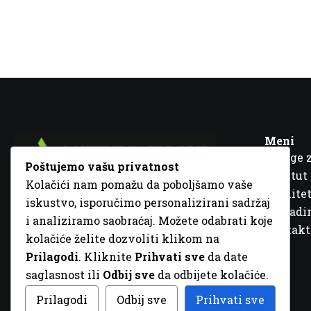
Meni
Usluge 
Poštujemo vašu privatnost
Institut
Kolačići nam pomažu da poboljšamo vaše
Kvalitet
iskustvo, isporučimo personalizirani sadržaj
Fra Ivana Jukića br. 2, 72000 Zenica, BiH
Šta rad
i analiziramo saobraćaj. Možete odabrati koje
+387 32 448 001
Kontakt
kolačiće želite dozvoliti klikom na
info@inz.ba
Prilagodi
. Kliknite
Prihvati sve
da date
http://www.inz.ba
saglasnost ili
Odbij sve
da odbijete kolačiće.
© 2026 Sva prava zadržana. Dizajn
GordonDM
Prilagodi
Odbij sve
Prihvati sve