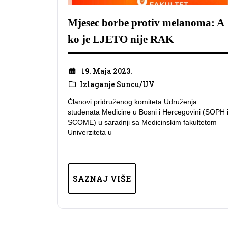
Mjesec borbe protiv melanoma: A
ko je LJETO nije RAK
19. Maja 2023.
Izlaganje Suncu/UV
Članovi pridruženog komiteta Udruženja
studenata Medicine u Bosni i Hercegovini (SOPH 
SCOME) u saradnji sa Medicinskim fakultetom
Univerziteta u
SAZNAJ VIŠE