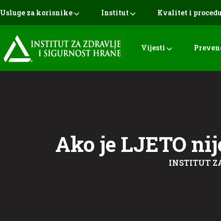
Usluge za korisnike
Institut
Kvalitet i proced
Vijesti
Preven
Ako je LJETO ni
INSTITUT Z