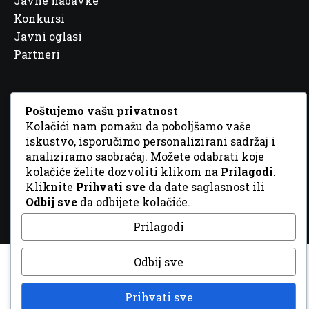
Javne nabavke
Konkursi
Javni oglasi
Partneri
Poštujemo vašu privatnost
Kolačići nam pomažu da poboljšamo vaše
© 2026 Sva prava zadržana. Dizajn
GordonDM
iskustvo, isporučimo personalizirani sadržaj i
analiziramo saobraćaj. Možete odabrati koje
kolačiće želite dozvoliti klikom na
Prilagodi
.
Kliknite
Prihvati sve
da date saglasnost ili
Odbij sve
da odbijete kolačiće.
Prilagodi
Odbij sve
Prihvati sve