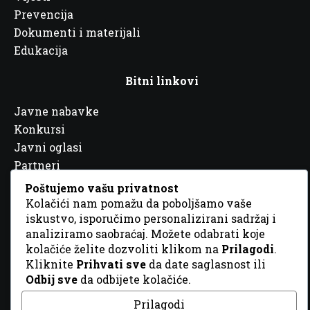
Prevencija
Dokumenti i materijali
Edukacija
Bitni linkovi
Javne nabavke
Konkursi
Javni oglasi
Partneri
Poštujemo vašu privatnost
Kolačići nam pomažu da poboljšamo vaše
iskustvo, isporučimo personalizirani sadržaj i
analiziramo saobraćaj. Možete odabrati koje
kolačiće želite dozvoliti klikom na
Prilagodi
.
© 2026 Sva prava zadržana. Dizajn
GordonDM
Kliknite
Prihvati sve
da date saglasnost ili
Odbij sve
da odbijete kolačiće.
Prilagodi