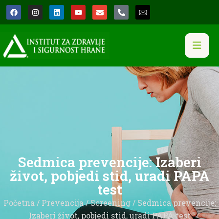
Sedmica prevencije: Izaberi
život, pobjedi stid, uradi PAPA
test
Početna
/
Prevencija
/
Screening
/ Sedmica prevencije:
Izaberi život, pobjedi stid, uradi PAPA test