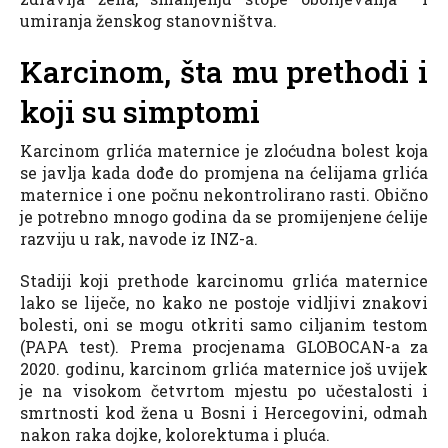
umiranja ženskog stanovništva.
Karcinom, šta mu prethodi i
koji su simptomi
Karcinom grlića maternice je zloćudna bolest koja
se javlja kada dođe do promjena na ćelijama grlića
maternice i one počnu nekontrolirano rasti. Obično
je potrebno mnogo godina da se promijenjene ćelije
razviju u rak, navode iz INZ-a.
Stadiji koji prethode karcinomu grlića maternice
lako se liječe, no kako ne postoje vidljivi znakovi
bolesti, oni se mogu otkriti samo ciljanim testom
(PAPA test). Prema procjenama GLOBOCAN-a za
2020. godinu, karcinom grlića maternice još uvijek
je na visokom četvrtom mjestu po učestalosti i
smrtnosti kod žena u Bosni i Hercegovini, odmah
nakon raka dojke, kolorektuma i pluća.