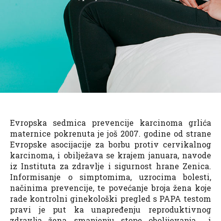
Evropska sedmica prevencije karcinoma grlića
maternice pokrenuta je još 2007. godine od strane
Evropske asocijacije za borbu protiv cervikalnog
karcinoma, i obilježava se krajem januara, navode
iz Instituta za zdravlje i sigurnost hrane Zenica.
Informisanje o simptomima, uzrocima bolesti,
načinima prevencije, te povećanje broja žena koje
rade kontrolni ginekološki pregled s PAPA testom
pravi je put ka unapređenju reproduktivnog
zdravlja žena, smanjenju stope obolijevanja i