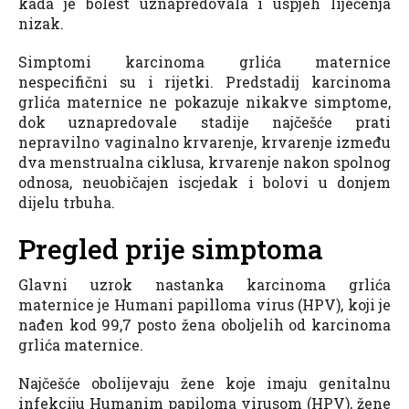
kada je bolest uznapredovala i uspjeh liječenja
nizak.
Simptomi karcinoma grlića maternice
nespecifični su i rijetki. Predstadij karcinoma
grlića maternice ne pokazuje nikakve simptome,
dok uznapredovale stadije najčešće prati
nepravilno vaginalno krvarenje, krvarenje između
dva menstrualna ciklusa, krvarenje nakon spolnog
odnosa, neuobičajen iscjedak i bolovi u donjem
dijelu trbuha.
Pregled prije simptoma
Glavni uzrok nastanka karcinoma grlića
maternice je Humani papilloma virus (HPV), koji je
nađen kod 99,7 posto žena oboljelih od karcinoma
grlića maternice.
Najčešće obolijevaju žene koje imaju genitalnu
infekciju Humanim papiloma virusom (HPV), žene