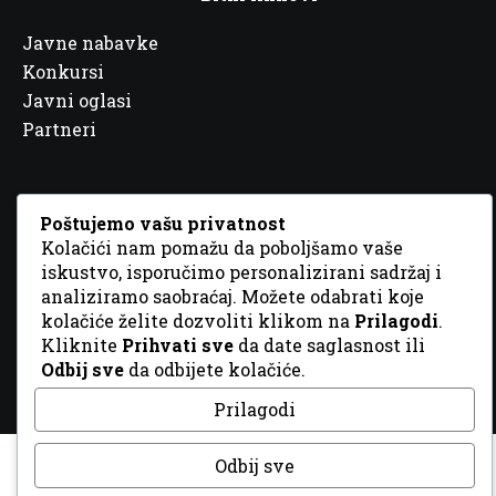
Javne nabavke
Konkursi
Javni oglasi
Partneri
Poštujemo vašu privatnost
Kolačići nam pomažu da poboljšamo vaše
© 2026 Sva prava zadržana. Dizajn
GordonDM
iskustvo, isporučimo personalizirani sadržaj i
analiziramo saobraćaj. Možete odabrati koje
kolačiće želite dozvoliti klikom na
Prilagodi
.
Kliknite
Prihvati sve
da date saglasnost ili
Odbij sve
da odbijete kolačiće.
Prilagodi
Odbij sve